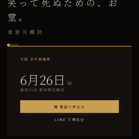
笑って死ぬための、お
堂。
湊宮月蝶院
次回 定例御護摩
6月26日
㈮
毎月26日 愛染明王縁日
☎ 電話で申込む
LINE で申込む