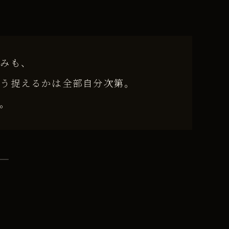
しみも、
どう捉えるかは全部自分次第。
。
——
。