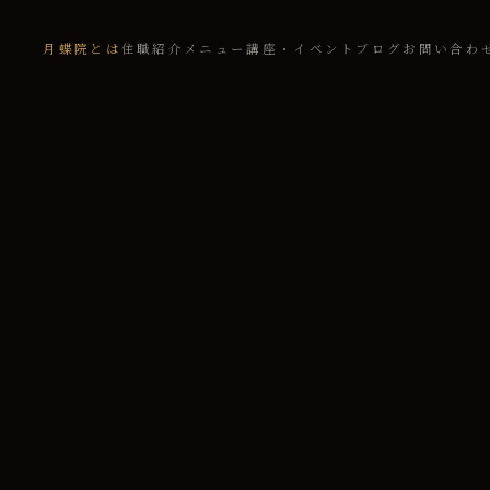
月蝶院とは
住職紹介
メニュー
講座・イベント
ブログ
お問い合わ