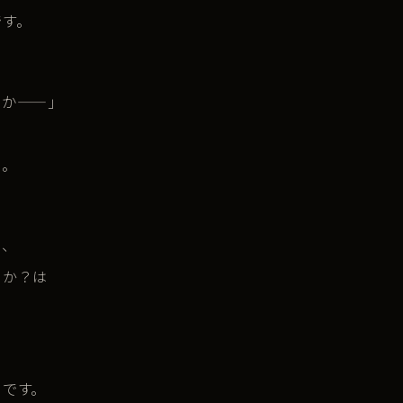
です。
るか——
」
る。
も、
るか？は
」です。