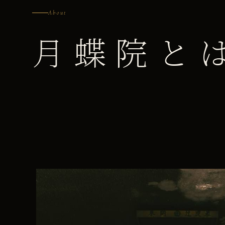
About
月蝶院と