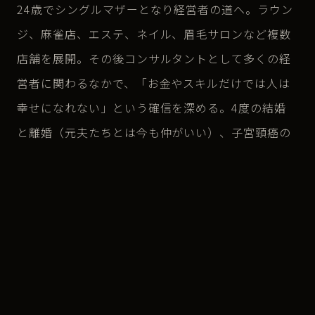
24歳でシングルマザーとなり経営者の道へ。ラウン
ジ、麻雀店、エステ、ネイル、眉毛サロンなど複数
店舗を展開。その後コンサルタントとして多くの経
営者に関わるなかで、「お金やスキルだけでは人は
幸せになれない」という確信を深める。4度の結婚
と離婚（元夫たちとは今も仲がいい）、子宮頸癌の
発症と完治を経て、42歳でついに出家。阿闍梨の道
を歩み始める。
京丹後市久美浜のレイラインが交わる神聖な地に湊
宮月蝶院を開山。御護摩・天命学鑑定・「死に方宣
言」講座などを通じて、生と死に正面から向き合
い、笑いながら語れる場をつくることに尽力する。