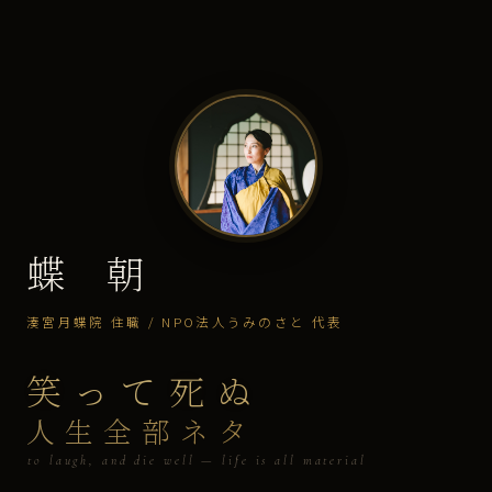
蝶 朝
湊宮月蝶院 住職 / NPO法人うみのさと 代表
笑って死ぬ
人生全部ネタ
to laugh, and die well — life is all material